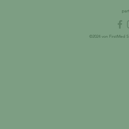
neuer Energie und
– Tun Sie s
Gesundheit in die sonnige
par
Jahreszeit!🌞
©2024 von FirstMed S